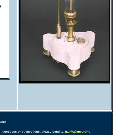
a
03008
, questions or suggestions, please send to:
gabfis@uniurb.it
.