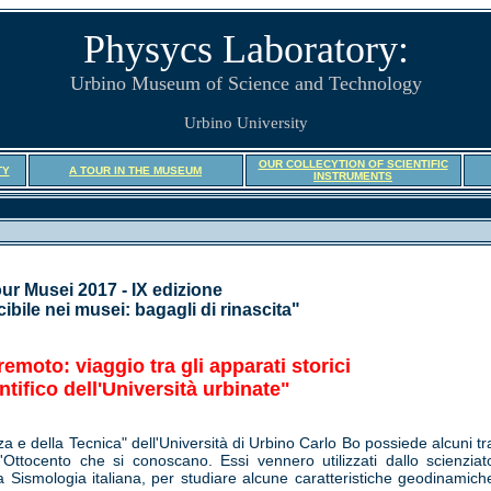
Physycs Laboratory:
Urbino Museum of Science and Technology
Urbino University
OUR COLLECYTION OF SCIENTIFIC
TY
A TOUR IN THE MUSEUM
INSTRUMENTS
ur Musei 2017 - IX edizione
ibile nei musei: bagagli di rinascita"
remoto: viaggio tra gli apparati storici
tifico dell'Università urbinate"
za e della Tecnica" dell'Università di Urbino Carlo Bo possiede alcuni tr
'Ottocento che si conoscano. Essi vennero utilizzati dallo scienziat
la Sismologia italiana, per studiare alcune caratteristiche geodinamich