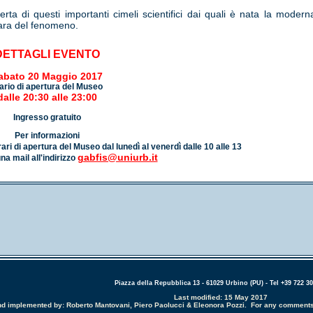
erta di questi importanti cimeli scientifici dai quali è nata la modern
iara del fenomeno.
DETTAGLI EVENTO
abato 20 Maggio 2017
ario di apertura del Museo
dalle 20:30 alle 23:00
Ingresso gratuito
Per informazioni
ari di apertura del Museo dal lunedì al venerdì dalle 10 alle 13
gabfis@uniurb.it
na mail all'indirizzo
Piazza della Repubblica 13 - 61029 Urbino (PU) - Tel +39 722 3
Last modified: 15 May 2017
and implemented by: Roberto Mantovani, Piero Paolucci & Eleonora Pozzi. For any comments