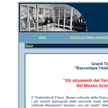
HOME
PHYSICS AT URBINO UNIVERSI
Back
Grand To
"Raccontare l'indic
"Gli strumenti del Ter
del Museo Scien
Il "Gabinetto di Fisica: Museo urbinate della Scien
i più antichi sismografi della seconda metà dell
urbinate Alessandro Serpieri, uno dei "padri" del