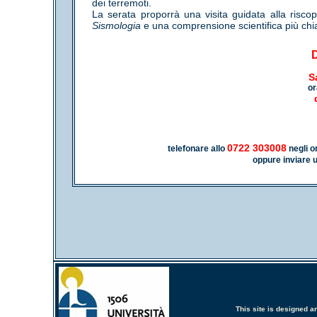
dei terremoti.
La serata proporrà una visita guidata alla riscop
Sismologia
e una comprensione scientifica più ch
S
or
0722 303008
telefonare allo
negli or
oppure inviare u
This site is designed 